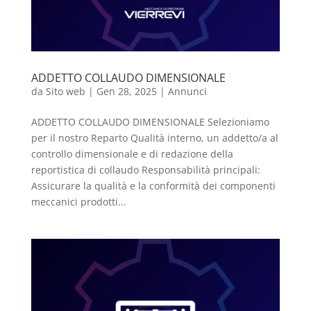
ADDETTO COLLAUDO DIMENSIONALE
da
Sito web
|
Gen 28, 2025
|
Annunci
ADDETTO COLLAUDO DIMENSIONALE Selezioniamo
per il nostro Reparto Qualità interno, un addetto/a al
controllo dimensionale e di redazione della
reportistica di collaudo Responsabilità principali:
Assicurare la qualità e la conformità dei componenti
meccanici prodotti...