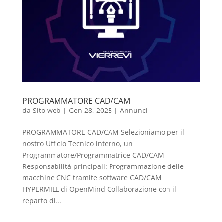
PROGRAMMATORE CAD/CAM
da
Sito web
|
Gen 28, 2025
|
Annunci
PROGRAMMATORE CAD/CAM Selezioniamo per il
nostro Ufficio Tecnico interno, un
Programmatore/Programmatrice CAD/CAM
Responsabilità principali: Programmazione delle
macchine CNC tramite software CAD/CAM
HYPERMILL di OpenMind Collaborazione con il
reparto di...