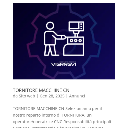
TORNITORE MACCHINE CN
da
Sito web
|
Gen 28, 2025
|
Annunci
TORNITORE MACCHINE CN Selezioniamo per il
nostro reparto interno di TORNITURA, un
operatore/operatrice CNC Responsabilità principali