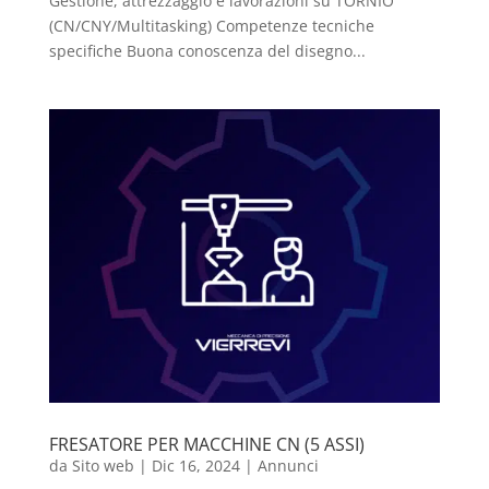
Gestione, attrezzaggio e lavorazioni su TORNIO
(CN/CNY/Multitasking) Competenze tecniche
specifiche Buona conoscenza del disegno...
FRESATORE PER MACCHINE CN (5 ASSI)
da
Sito web
|
Dic 16, 2024
|
Annunci