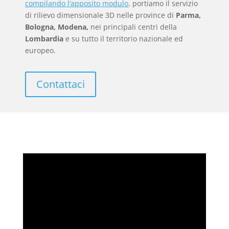
compilando l’apposito modulo
. portiamo il servizio
di rilievo dimensionale 3D nelle province di
Parma,
Bologna, Modena,
nei principali centri della
Lombardia
e su tutto il territorio nazionale ed
europeo.
Contattaci