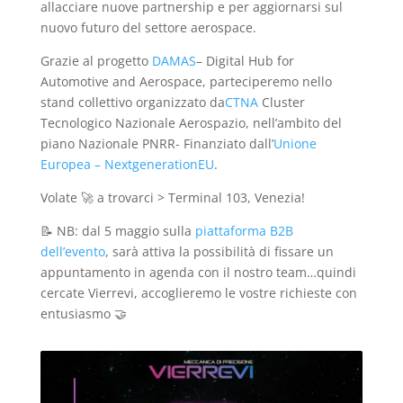
allacciare nuove partnership e per aggiornarsi sul
nuovo futuro del settore aerospace.
Grazie al progetto
DAMAS
– Digital Hub for
Automotive and Aerospace, parteciperemo nello
stand collettivo organizzato da
CTNA
Cluster
Tecnologico Nazionale Aerospazio, nell’ambito del
piano Nazionale PNRR- Finanziato dall’
Unione
Europea – NextgenerationEU
.
Volate 🚀 a trovarci > Terminal 103, Venezia!
📝 NB: dal 5 maggio sulla
piattaforma B2B
dell’evento
, sarà attiva la possibilità di fissare un
appuntamento in agenda con il nostro team…quindi
cercate Vierrevi, accoglieremo le vostre richieste con
entusiasmo 🤝