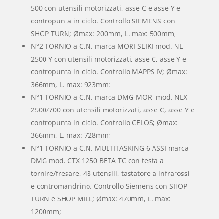
500 con utensili motorizzati, asse C e asse Y e
contropunta in ciclo. Controllo SIEMENS con
SHOP TURN; Ømax: 200mm, L. max: 500mm;
N°2 TORNIO a C.N. marca MORI SEIKI mod. NL
2500 Y con utensili motorizzati, asse C, asse Y e
contropunta in ciclo. Controllo MAPPS IV; Ømax:
366mm, L. max: 923mm;
N°1 TORNIO a C.N. marca DMG-MORI mod. NLX
2500/700 con utensili motorizzati, asse C, asse Y e
contropunta in ciclo. Controllo CELOS; Ømax:
366mm, L. max: 728mm;
N°1 TORNIO a C.N. MULTITASKING 6 ASSI marca
DMG mod. CTX 1250 BETA TC con testa a
tornire/fresare, 48 utensili, tastatore a infrarossi
e contromandrino. Controllo Siemens con SHOP
TURN e SHOP MILL; Ømax: 470mm, L. max:
1200mm;