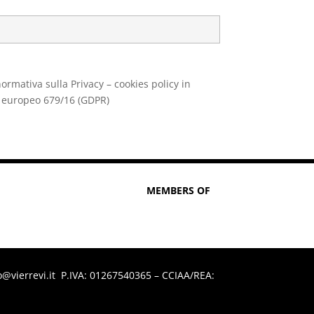
normativa sulla Privacy – cookies policy in
 europeo 679/16 (GDPR)
MEMBERS OF
fo@vierrevi.it
P.IVA: 01267540365 – CCIAA/REA: